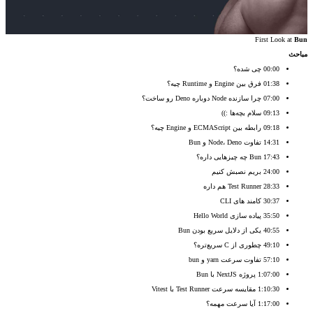
First Look at
Bun
مباحث
00:00 چی شده؟
01:38 فرق بین Engine و Runtime چیه؟
07:00 چرا سازنده Node دوباره Deno رو ساخت؟
09:13 سلام بچه‌ها :))
09:18 رابطه بین ECMAScript و Engine چیه؟
14:31 تفاوت Node، Deno و Bun
17:43 ‏Bun چه چیزهایی داره؟
24:00 بریم نصبش کنیم
28:33 ‏Test Runner هم داره
30:37 کامند های CLI
35:50 پیاده سازی Hello World
40:55 یکی از دلایل سریع بودن Bun
49:10 چطوری از C سریع‌تره؟
57:10 تفاوت سرعت yarn و bun
1:07:00 پروژه NextJS با Bun
1:10:30 مقایسه سرعت Test Runner با Vitest
1:17:00 آیا سرعت مهمه؟