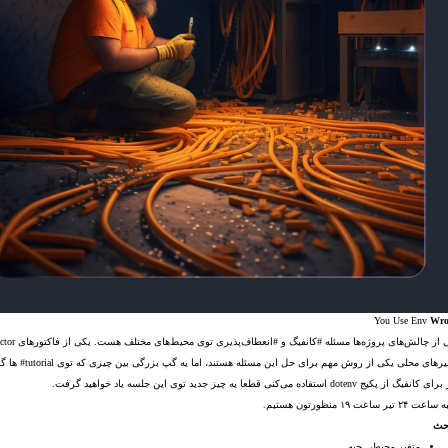
You Use Env
Wro
از چالش‌های پروژه‌ها مسئله #کانفیگ و #انعطاف‌پذیری توی محیط‌های مختلف هست. یکی از فاکتورهای The Twelve-Factor معروف رو به خودش اختصاص داده.
های محلی یکی از روش مهم برای حل این مسئله هستند، اما یه گپ بزرگی بین چیزی که توی tutorial# ها گفته می‌شه و #پرکتیس هایی درست که توی #صنعت استفاده می‌کنیم هست.
نفیگ از پکیج dotenv استفاده می‌کنی قطعا یه چیز جدید توی این جلسه یاد خواهید گرفت.
۲۴ تیر ساعت ۱۹ منظورتون هستیم.
حث
متغیر محیطی چیه