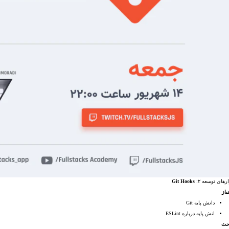
Git Hooks
زارهای توسعه ۲
یاز
دانش پایه Git
انش پایه درباره ESLint
حث