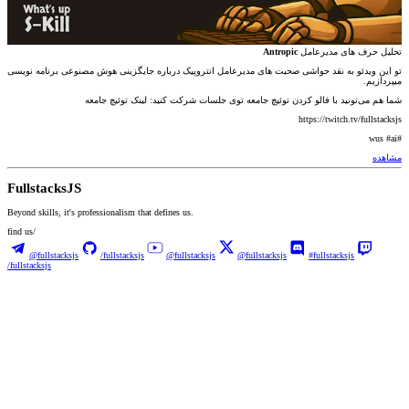
Antropic
تحلیل حرف های مدیرعامل
تو این ویدئو به نقد حواشی صحبت های مدیرعامل انتروپیک درباره جایگزینی هوش مصنوعی برنامه نویسی
میپردازیم.
شما هم می‌تونید با فالو کردن توئیچ جامعه توی جلسات شرکت کنید: لینک توئیچ جامعه
https://twitch.tv/fullstacksjs
#wus #ai
مشاهده
Fullstacks
JS
Beyond skills, it's professionalism that defines us.
find us/
@fullstacksjs
/fullstacksjs
@fullstacksjs
@fullstacksjs
#fullstacksjs
/fullstacksjs