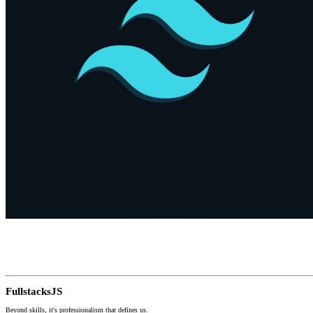
Fullstacks
JS
Beyond skills, it's professionalism that defines us.