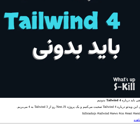
بدونیم
Tailwind 4
ی باید درباره
توی این ویدئو درباره Tailwind 4 صحبت می‌کنیم و یک پروژه Next.JS رو از Tailwind 3 
هده