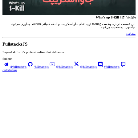
What's up S-Kill #17:
Void(0)
این قسمت درباره وضعیت tooling توی دنیای جاوااسکریپت و اینکه کمپانی Void(0) چطوری می‌تونه
نجاتمون بده صحبت می‌کنیم.
مشاهده
Fullstacks
JS
Beyond skills, it's professionalism that defines us.
find us/
@fullstacksjs
/fullstacksjs
@fullstacksjs
@fullstacksjs
#fullstacksjs
/fullstacksjs