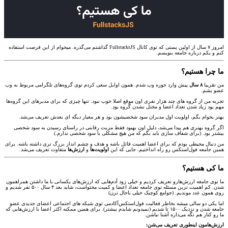
امروز ۷ سال از اولین پستی که توی کانال FullstacksJS گذاشتم می‌گذره. میخوام از این فرصت استفاده
کنم و یکم درباره جامعه بنویسم.
ما چرا هستیم؟
من تقریبا
۸ سال
پیش وارد حوزه وب شدم. همون اوایل سعی کردم توی گروه‌های تلگرامی مربوط به وب
عضو بشم.
تجربه من از گروه های چند هزار نفری اون موقع اصلا خوب نبود. تنها چیزی که برای مدیرهای این گروه‌ها
مهم بود زیاد شدن تعداد اعضا و مختل نشدن گروه بود.
بهتر بخوام بگم، اولویت اول مدیران سود شخصیشون بود و هر معیار دیگه ای بعدش تعریف می‌شد.
اگر گروه بهتری هم پیدا می‌شد، دلیل اون بهبود فقط مزیت رقابتی در راستای رسیدن به سود شخصی
بیشتر بود. (برای شفاف سازی باید بگم که من هیچ مشکلی با سود شخصی ندارم.)
من دنبال محیطی بودم که برای اعضا اهمیت قائل باشه و هدف و چشم انداز بزرگ تری داشته باشه. برای
همین جامعه فول‌استکس رو راه انداختیم. جایی که این
اولویت‌ها
و
ارزش‌ها
متفاوت تعریف می‌شد.
ما کی هستیم؟
ما توی جامعه ارزش‌هارو تعریف کردیم و خیلی زود آدم‌هایی که ارزش‌های یکسانی با ما داشتن همراهمون
شدن. کم اهمیت ترین مسئله توی جامعه تعداد اعضا و کمیت محتواست، شاید بعد ۴ سال ۵۰۰ نفر شدیم و
روی همون عدد موندیم. (جوامع کوچیک خیلی باحال ترن)
اما یکی دو سالی میشه بخاطر فعالیت فول‌استکس‌آکادمی توی شبکه های اجتماعی اعضای جدیدی عضو
جامعه شدن و نزدیک ۱۵۰۰ تا شدیم (نمیدونم شایدم بیشتر). برای همین ممکنه اکثر اعضا با ارزش‌هایی که
ما رو کنار هم نگه می‌داره آشنا نباشن.
ارزش‌هامون اینطوری تعریف می‌شن: